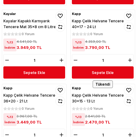
Kayalar
Kapp
Kayalar Kapaklı Karnıyarık
Kapp Çelik Helvane Tencere
Tencere Mat 35x8 cm 8 Litre
40x17 - 24 Lt
0 Yorum
0 Yorum
4.541,00 TL
4.359,00 TL
%13
%13
3.949,00 TL
3.790,00 TL
İndirim
İndirim
Sepete Ekle
Sepete Ekle
Tükendi
Kapp
Kapp
Kapp Çelik Helvane Tencere
Kapp Çelik Helvane Tencere
36x20 - 21 Lt
30x15 - 13 Lt
0 Yorum
0 Yorum
3.967,00 TL
2.841,00 TL
%13
%13
3.449,00 TL
2.470,00 TL
İndirim
İndirim