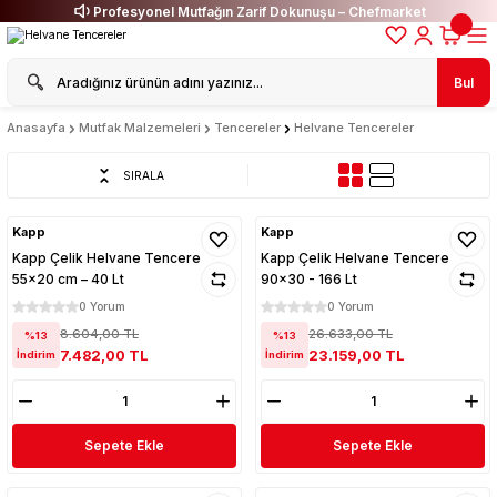
Profesyonel Mutfağın Zarif Dokunuşu – Chefmarket
Bul
Anasayfa
Mutfak Malzemeleri
Tencereler
Helvane Tencereler
SIRALA
Kapp
Kapp
Kapp Çelik Helvane Tencere
Kapp Çelik Helvane Tencere
55x20 cm – 40 Lt
90x30 - 166 Lt
0 Yorum
0 Yorum
8.604,00 TL
26.633,00 TL
%13
%13
7.482,00 TL
23.159,00 TL
İndirim
İndirim
Sepete Ekle
Sepete Ekle