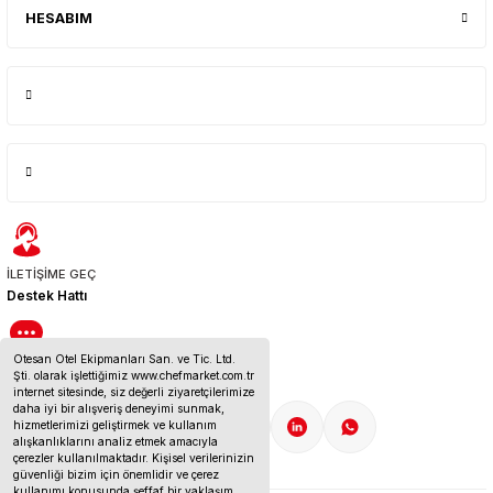
HESABIM
İLETİŞİME GEÇ
Destek Hattı
Otesan Otel Ekipmanları San. ve Tic. Ltd.
BİZE ULAŞIN
Şti. olarak işlettiğimiz www.chefmarket.com.tr
İletişim Bilgileri
internet sitesinde, siz değerli ziyaretçilerimize
daha iyi bir alışveriş deneyimi sunmak,
hizmetlerimizi geliştirmek ve kullanım
alışkanlıklarını analiz etmek amacıyla
çerezler kullanılmaktadır. Kişisel verilerinizin
güvenliği bizim için önemlidir ve çerez
kullanımı konusunda şeffaf bir yaklaşım