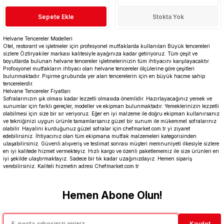
Sepete Ekle
Stokta Yok
Helvane Tencereler Modelleri
Otel, restorant ve işletmeler için profesyonel mutfaklarda kullanılan Büyük tencereleri
sizlere Öztiryakiler markası kalitesiyle ayağınıza kadar getiriyoruz. Tüm çeşit ve
boyutlarda bulunan helvane tencereler işletmelerinizin tüm ihtiyacını karşılayacaktır.
Profosyonel mutfakların ihtiyacı olan helvane tencereler ölçülerine göre çeşitleri
bulunmaktadır. Pişirme grubunda yer alan tencerelerin için en büyük hacme sahip
tencerelerdir.
Helvane Tencereler Fiyatları
Sofralarınızın şık olması kadar lezzetli olmasıda önemlidir. Hazırlayacağınız yemek ve
sunumlar için farklı gereçler, modeller ve ekipman bulunmaktadır. Yemeklerinizin lezzetli
olabilmesi için size bir sır veriyoruz. Eğer en iyi malzeme ile doğru ekipman kullanırsanız
ve tekniğinizi uygun ürünle tamamlarsanız güzel bir sunum ile mükemmel sofralarınız
olabilir. Hayalini kurduğunuz güzel sofralar için chefmarket.com.tr yi ziyaret
edebilirsiniz. İhtiyacınız olan tüm ekipmana mutfak malzemeleri kategorisinden
ulaşabilirsiniz. Güvenli alışveriş ve teslimat sonrası müşteri memnuniyeti ilkesiyle sizlere
en iyi kalitede hizmet vermekteyiz. Hızlı kargo ve özenli paketlememiz ile size ürünleri en
iyi şekilde ulaştırmaktayız. Sadece bir tık kadar uzağınızdayız. Hemen sipariş
verebilirsiniz. Kaliteli hizmetin adresi Chefmarket.com.tr
Hemen Abone Olun!
Kaydet