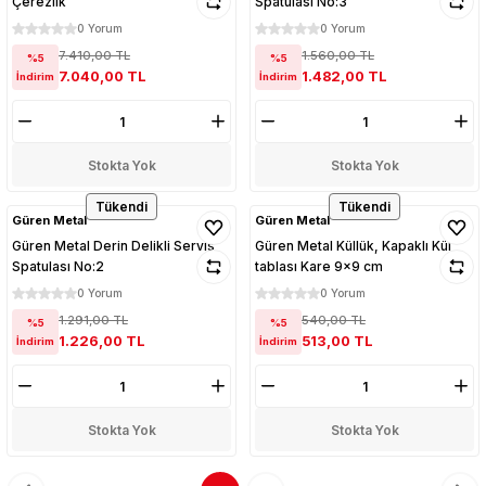
Çerezlik
Spatulası No:3
0 Yorum
0 Yorum
7.410,00 TL
1.560,00 TL
%5
%5
7.040,00 TL
1.482,00 TL
İndirim
İndirim
Stokta Yok
Stokta Yok
Tükendi
Tükendi
Güren Metal
Güren Metal
Güren Metal Derin Delikli Servis
Güren Metal Küllük, Kapaklı Kül
Spatulası No:2
tablası Kare 9x9 cm
0 Yorum
0 Yorum
1.291,00 TL
540,00 TL
%5
%5
1.226,00 TL
513,00 TL
İndirim
İndirim
Stokta Yok
Stokta Yok