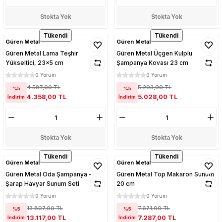
Stokta Yok
Stokta Yok
Tükendi
Tükendi
Güren Metal
Güren Metal
Güren Metal Lama Teşhir
Güren Metal Üçgen Kulplu
Yükseltici, 23x5 cm
Şampanya Kovası 23 cm
0 Yorum
0 Yorum
4.587,00 TL
5.293,00 TL
%5
%5
4.358,00 TL
5.028,00 TL
İndirim
İndirim
Stokta Yok
Stokta Yok
Tükendi
Tükendi
Güren Metal
Güren Metal
Güren Metal Oda Şampanya -
Güren Metal Top Makaron Sunum
Şarap Havyar Sunum Seti
20 cm
0 Yorum
0 Yorum
13.807,00 TL
7.671,00 TL
%5
%5
13.117,00 TL
7.287,00 TL
İndirim
İndirim