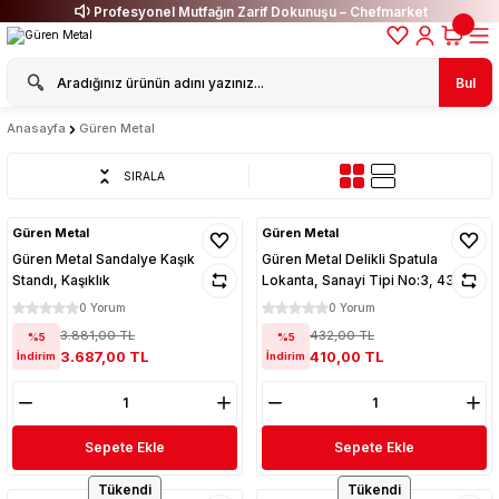
Profesyonel Mutfağın Zarif Dokunuşu – Chefmarket
Bul
Anasayfa
Güren Metal
SIRALA
Güren Metal
Güren Metal
Güren Metal Sandalye Kaşık
Güren Metal Delikli Spatula
Standı, Kaşıklık
Lokanta, Sanayi Tipi No:3, 43 cm
0 Yorum
0 Yorum
3.881,00 TL
432,00 TL
%5
%5
3.687,00 TL
410,00 TL
İndirim
İndirim
Sepete Ekle
Sepete Ekle
Tükendi
Tükendi