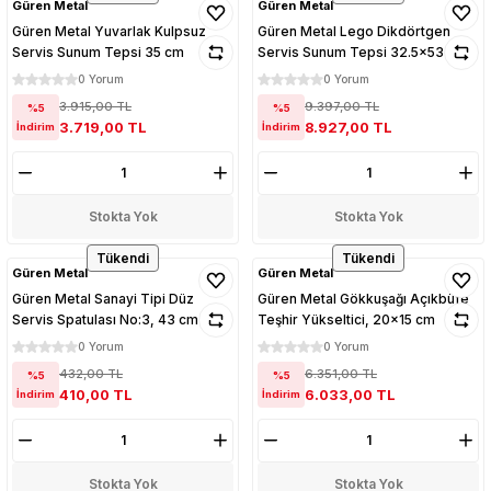
Güren Metal
Güren Metal
Güren Metal Yuvarlak Kulpsuz
Güren Metal Lego Dikdörtgen
Servis Sunum Tepsi 35 cm
Servis Sunum Tepsi 32.5x53 cm
0 Yorum
0 Yorum
3.915,00 TL
9.397,00 TL
%5
%5
3.719,00 TL
8.927,00 TL
İndirim
İndirim
Stokta Yok
Stokta Yok
Tükendi
Tükendi
Güren Metal
Güren Metal
Güren Metal Sanayi Tipi Düz
Güren Metal Gökkuşağı Açıkbüfe
Servis Spatulası No:3, 43 cm
Teşhir Yükseltici, 20x15 cm
0 Yorum
0 Yorum
432,00 TL
6.351,00 TL
%5
%5
410,00 TL
6.033,00 TL
İndirim
İndirim
Stokta Yok
Stokta Yok