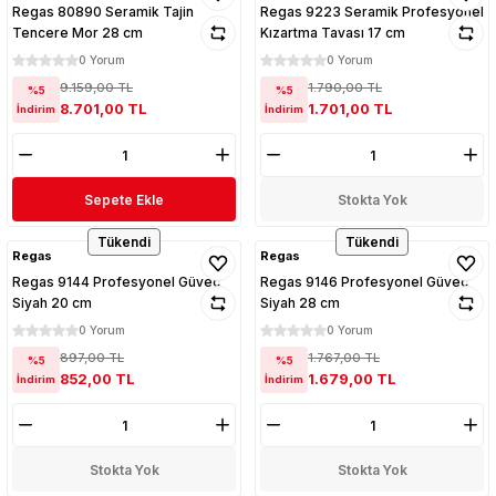
Regas 80890 Seramik Tajin
Regas 9223 Seramik Profesyonel
Tencere Mor 28 cm
Kızartma Tavası 17 cm
0 Yorum
0 Yorum
9.159,00 TL
1.790,00 TL
%5
%5
8.701,00 TL
1.701,00 TL
İndirim
İndirim
Sepete Ekle
Stokta Yok
Tükendi
Tükendi
Regas
Regas
Regas 9144 Profesyonel Güveç
Regas 9146 Profesyonel Güveç
Siyah 20 cm
Siyah 28 cm
0 Yorum
0 Yorum
897,00 TL
1.767,00 TL
%5
%5
852,00 TL
1.679,00 TL
İndirim
İndirim
Stokta Yok
Stokta Yok