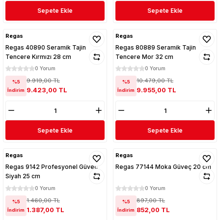
Sepete Ekle
Sepete Ekle
Regas
Regas
Regas 40890 Seramik Tajin
Regas 80889 Seramik Tajin
Tencere Kırmızı 28 cm
Tencere Mor 32 cm
0 Yorum
0 Yorum
9.919,00 TL
10.479,00 TL
%5
%5
9.423,00 TL
9.955,00 TL
İndirim
İndirim
Sepete Ekle
Sepete Ekle
Regas
Regas
Regas 9142 Profesyonel Güveç
Regas 77144 Moka Güveç 20 cm
Siyah 25 cm
0 Yorum
0 Yorum
1.460,00 TL
897,00 TL
%5
%5
1.387,00 TL
852,00 TL
İndirim
İndirim