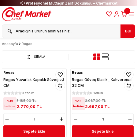
Profesyonel Mutfağın Zarif Dokunuşu – Chefmarket
Bul
Anasayfa
Regas
SIRALA
Regas
Regas
Regas Yuvarlak Kapaklı Güveç 23
Regas Güveç Klasik , Kahverengi
CM
32 CM
0 Yorum
0 Yorum
3.185,00 TL
3.067,00 TL
%13
%13
2.770,00 TL
2.667,00 TL
İndirim
İndirim
Sepete Ekle
Sepete Ekle