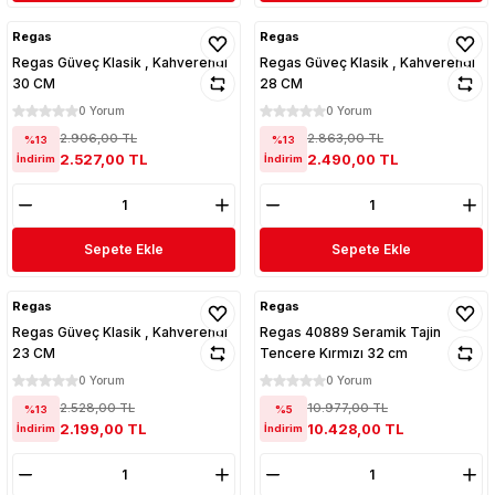
Regas
Regas
Regas Güveç Klasik , Kahverengi
Regas Güveç Klasik , Kahverengi
30 CM
28 CM
0 Yorum
0 Yorum
2.906,00 TL
2.863,00 TL
%13
%13
2.527,00 TL
2.490,00 TL
İndirim
İndirim
Sepete Ekle
Sepete Ekle
Regas
Regas
Regas Güveç Klasik , Kahverengi
Regas 40889 Seramik Tajin
23 CM
Tencere Kırmızı 32 cm
0 Yorum
0 Yorum
2.528,00 TL
10.977,00 TL
%13
%5
2.199,00 TL
10.428,00 TL
İndirim
İndirim