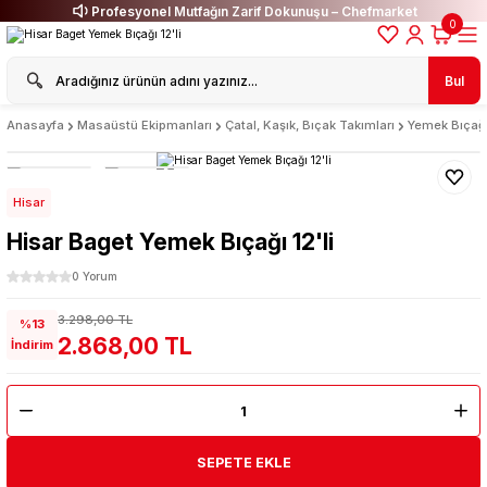
Profesyonel Mutfağın Zarif Dokunuşu – Chefmarket
0
Bul
Anasayfa
Masaüstü Ekipmanları
Çatal, Kaşık, Bıçak Takımları
Yemek Bıçağ
Hisar
Hisar Baget Yemek Bıçağı 12'li
0 Yorum
3.298,00 TL
%13
2.868,00 TL
İndirim
SEPETE EKLE