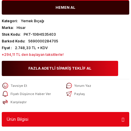
HEMEN AL
Kategori
Yemek Bıçağı
Marka
Hisar
Stok Kodu
PKT-106HIS35403
Barkod Kodu
5690000284705
Fiyat
2.748,33 TL + KDV
*294,11 TL den başlayan taksitlerle!
FAZLA ADETLİ SİPARİŞ TEKLİF AL
Tavsiye Et
Yorum Yaz
Fiyatı Düşünce Haber Ver
Paylaş
Karşılaştır
Ürün Bilgisi