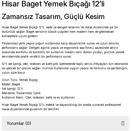
Hisar
Baget Yemek Bıçağı 12’li
Zamansız Tasarım, Güçlü Kesim
Hisar Baget Yemek Bıçağı 12’li; sade ve dengeli tasarımı ile masa düzeninde şık bir
bütünlük sağlar. Baget serisinin klasik çizgileri hem modern hem de geleneksel
konseptlere uyum gösterir.
Paslanmaz çelik yapısı yoğun kullanıma karşı dayanıklılık sunar ve uzun ömürlü
performans sağlar. Dengeli ağırlık yapısı ve ergonomik sap formu sayesinde servis
sırasında konforlu ve kontrollü bir kullanım imkânı verir. Kesim yüzeyi, günlük yemek
servislerinde pratik ve etkili bir performans sunar.
12’li set içeriği, otel, restoran ve kafe gibi işletmelerde toplu servis ihtiyaçları için ekonomik
ve işlevsel bir çözüm sağlar. Günlük kullanıma uygun yapısı ile formunu ve parlaklığını
uzun süre korur.
Ürün Türü: Yemek Bıçağı
Model: Baget
Set İçeriği: 12’li
Malzeme: Paslanmaz Çelik
Kullanım Alanı: Otel, restoran, kafe ve ev kullanımı
Hisar Baget Yemek Bıçağı 12’li; estetik ve dayanıklılığı bir arada sunarak profesyonel
masa düzenlerinde güvenilir bir tercihtir.
Yorumlar (0)