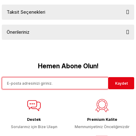
Taksit Seçenekleri
Bu ürüne ilk yorumu siz yapın!
Önerileriniz
Yorum Yaz
Bu ürünün fiyat bilgisi, resim, ürün açıklamalarında ve diğer
konularda yetersiz gördüğünüz noktaları öneri formunu kullanarak
tarafımıza iletebilirsiniz.
Görüş ve önerileriniz için teşekkür ederiz.
Hemen Abone Olun!
Ürün resmi kalitesiz, bozuk veya görüntülenemiyor.
Kaydet
Ürün açıklamasında eksik bilgiler bulunuyor.
Ürün bilgilerinde hatalar bulunuyor.
Ürün fiyatı diğer sitelerden daha pahalı.
Bu ürüne benzer farklı alternatifler olmalı.
Destek
Premium Kalite
Sorularınız için Bize Ulaşın
Memnuniyetiniz Önceliğimizdir