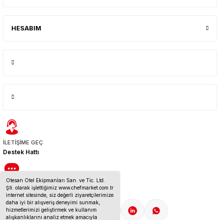
HESABIM
İLETİŞİME GEÇ
Destek Hattı
Otesan Otel Ekipmanları San. ve Tic. Ltd.
BİZE ULAŞIN
Şti. olarak işlettiğimiz www.chefmarket.com.tr
İletişim Bilgileri
internet sitesinde, siz değerli ziyaretçilerimize
daha iyi bir alışveriş deneyimi sunmak,
hizmetlerimizi geliştirmek ve kullanım
alışkanlıklarını analiz etmek amacıyla