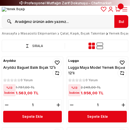
Profesyonel Mutfağın Zarif Dokunuşu – Chefmarket
Bul
Anasayfa
Masaüstü Ekipmanları
Çatal, Kaşık, Bıçak Takımları
Yemek Bıçağ
SIRALA
Aryıldız
Lugga
Aryıldız Baguet Balık Bıçak 12’li
Lugga Maya Model Yemek Bıçağı
12'li
0 Yorum
0 Yorum
1.797,00 TL
2.249,00 TL
%13
%13
1.563,00 TL
1.956,00 TL
İndirim
İndirim
Sepete Ekle
Sepete Ekle