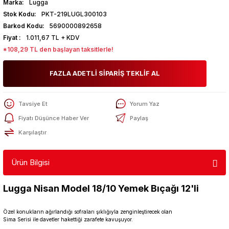
Marka
Lugga
Stok Kodu
PKT-219LUGL300103
Barkod Kodu
5690000892658
Fiyat
1.011,67 TL + KDV
*108,29 TL den başlayan taksitlerle!
FAZLA ADETLİ SİPARİŞ TEKLİF AL
Tavsiye Et
Yorum Yaz
Fiyatı Düşünce Haber Ver
Paylaş
Karşılaştır
Ürün Bilgisi
Lugga Nisan Model 18/10 Yemek Bıçağı 12'li
Özel konukların ağırlandığı sofraları şıklığıyla zenginleştirecek olan
Sima Serisi ile davetler hakettiği zarafete kavuşuyor.