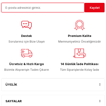
Ürün resmi kalitesiz, bozuk veya görüntülenemiyor.
Kaydet
Ürün açıklamasında eksik bilgiler bulunuyor.
Ürün bilgilerinde hatalar bulunuyor.
Ürün fiyatı diğer sitelerden daha pahalı.
Bu ürüne benzer farklı alternatifler olmalı.
Destek
Premium Kalite
Sorularınız için Bize Ulaşın
Memnuniyetiniz Önceliğimizdir
Gönder
Ücretsiz & Hızlı Kargo
14 Günlük İade Politikası
Bizimle Alışverişin Tadını Çıkarın
Tüm Siparişlerde Kolay İade
ÜYELİK
SAYFALAR