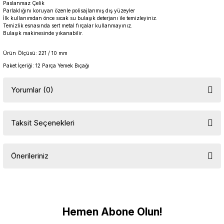
Paslanmaz Çelik
Parlaklığını koruyan özenle polisajlanmış dış yüzeyler
İlk kullanımdan önce sıcak su bulaşık deterjanı ile temizleyiniz.
Temizlik esnasında sert metal fırçalar kullanmayınız.
Bulaşık makinesinde yıkanabilir.
Ürün Ölçüsü: 221 / 10 mm
Paket İçeriği: 12 Parça Yemek Bıçağı
Yorumlar (0)
Taksit Seçenekleri
Bu ürüne ilk yorumu siz yapın!
Önerileriniz
Yorum Yaz
Bu ürünün fiyat bilgisi, resim, ürün açıklamalarında ve diğer
konularda yetersiz gördüğünüz noktaları öneri formunu kullanarak
tarafımıza iletebilirsiniz.
Görüş ve önerileriniz için teşekkür ederiz.
Hemen Abone Olun!