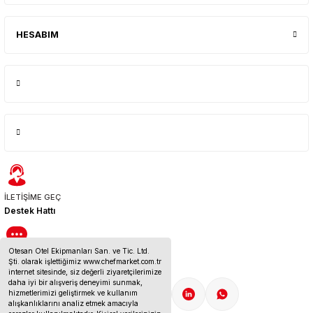
HESABIM
İLETİŞİME GEÇ
Destek Hattı
Otesan Otel Ekipmanları San. ve Tic. Ltd.
BİZE ULAŞIN
Şti. olarak işlettiğimiz www.chefmarket.com.tr
İletişim Bilgileri
internet sitesinde, siz değerli ziyaretçilerimize
daha iyi bir alışveriş deneyimi sunmak,
hizmetlerimizi geliştirmek ve kullanım
alışkanlıklarını analiz etmek amacıyla