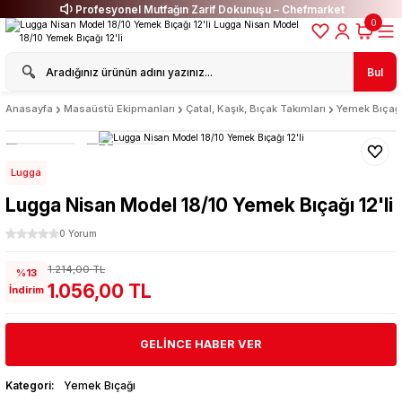
Profesyonel Mutfağın Zarif Dokunuşu – Chefmarket
0
Bul
Anasayfa
Masaüstü Ekipmanları
Çatal, Kaşık, Bıçak Takımları
Yemek Bıçağ
Lugga
Lugga Nisan Model 18/10 Yemek Bıçağı 12'li
0 Yorum
1.214,00 TL
%13
1.056,00 TL
İndirim
GELİNCE HABER VER
Kategori
Yemek Bıçağı