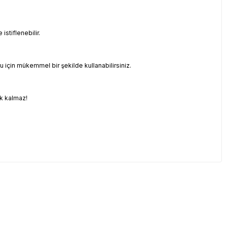
stiflenebilir.
için mükemmel bir şekilde kullanabilirsiniz.
ek kalmaz!
etebilirsiniz.