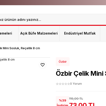
emeleri
Açık Büfe Malzemeleri
Endüstriyel Mutfak
ik Mini Sosluk, Reçellik 8 cm
Özbir
Özbir Çelik Mini
0 Yorum
119,00 TL
%39
73,00 TL
İndirim