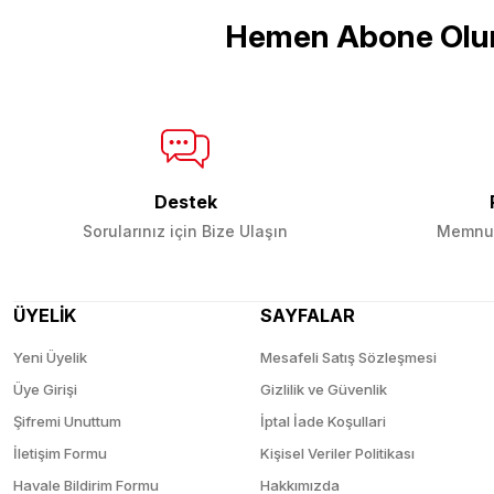
Hemen Abone Olu
Ürün fiyatı diğer sitelerden daha pahalı.
Bu ürüne benzer farklı alternatifler olmalı.
Destek
Sorularınız için Bize Ulaşın
Memnun
ÜYELİK
SAYFALAR
Yeni Üyelik
Mesafeli Satış Sözleşmesi
Üye Girişi
Gizlilik ve Güvenlik
Şifremi Unuttum
İptal İade Koşullari
İletişim Formu
Kişisel Veriler Politikası
Havale Bildirim Formu
Hakkımızda