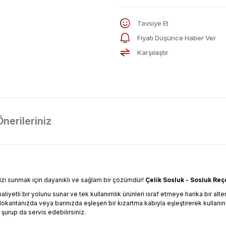
Tavsiye Et
Fiyatı Düşünce Haber Ver
Karşılaştır
Önerileriniz
rinizi sunmak için dayanıklı ve sağlam bir çözümdür!
Çelik Sosluk - Sosluk Reçe
iyetli bir yolunu sunar ve tek kullanımlık ürünleri israf etmeye harika bir altern
 lokantanızda veya barınızda eşleşen bir kızartma kabıyla eşleştirerek kullanın
 şurup da servis edebilirsiniz.