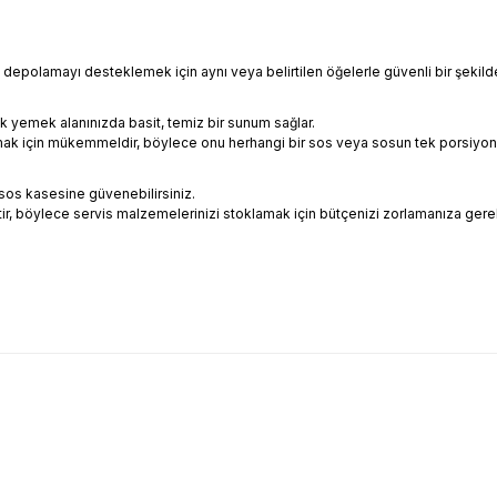
depolamayı desteklemek için aynı veya belirtilen öğelerle güvenli bir şekilde i
k yemek alanınızda basit, temiz bir sunum sağlar.
mak için mükemmeldir, böylece onu herhangi bir sos veya sosun tek porsiyonu 
sos kasesine güvenebilirsiniz.
ir, böylece servis malzemelerinizi stoklamak için bütçenizi zorlamanıza ger
arda yetersiz gördüğünüz noktaları öneri formunu kullanarak tarafımıza il
Bu ürüne ilk yorumu siz yapın!
Yorum Yaz