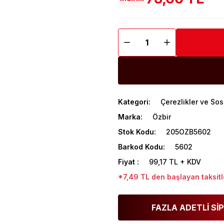
Kategori
Çerezlikler ve Sos
Marka
Özbir
Stok Kodu
205OZB5602
Barkod Kodu
5602
Fiyat
99,17 TL + KDV
*7,49 TL den başlayan taksitl
FAZLA ADETLİ SİP