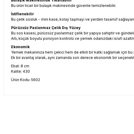
Bulaşık Makinesinde Yıkanabilir
Bu ürün ticari bir bulaşık makinesinde güvenle temizlenebilir.
İstiflenebilir
Bu çelik sosluk - mini kase, kolay taşımayı ve yerden tasarruf sağlayan 
Pürüzsüz Paslanmaz Çelik Dış Yüzey
Bu sos kasesi, pürüzsüz paslanmaz çelik bir yapıya sahiptir ve gündeli
Artı, küçük boyutu porsiyon kontrolü ve yemek odanızdaki israfı azalt
Ekonomik
Yemek mekanınıza hem çekici hem de etkili bir katkı sağlamak için bu 
Ek bir avantaj olarak, aynı zamanda son derece ekonomik bir seçenekt
Ebat: 8 cm
Kalite: 430
Ürün Kodu: 5602
Bu ürünün fiyat bilgisi, resim, ürün açıklamalarında ve diğer konul
Görüş ve önerileriniz için teşekkür ederiz.
Ürün resmi kalitesiz, bozuk veya görüntülenemiyor.
Ürün açıklamasında eksik bilgiler bulunuyor.
Ürün bilgilerinde hatalar bulunuyor.