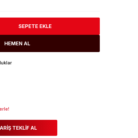
SEPETE EKLE
HEMEN AL
luklar
erle!
ARİŞ TEKLİF AL