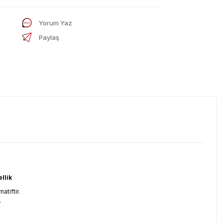
Yorum Yaz
Paylaş
llik
atiftir.
.