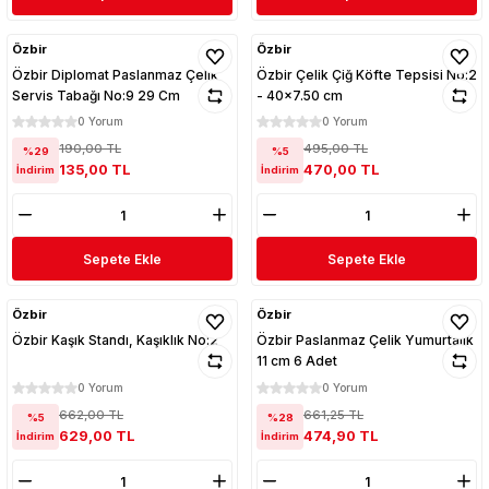
Özbir
Özbir
Özbir Diplomat Paslanmaz Çelik
Özbir Çelik Çiğ Köfte Tepsisi No:2
Servis Tabağı No:9 29 Cm
- 40x7.50 cm
0 Yorum
0 Yorum
190,00 TL
495,00 TL
%29
%5
135,00 TL
470,00 TL
İndirim
İndirim
Sepete Ekle
Sepete Ekle
Özbir
Özbir
Özbir Kaşık Standı, Kaşıklık No:2
Özbir Paslanmaz Çelik Yumurtalık
11 cm 6 Adet
0 Yorum
0 Yorum
662,00 TL
661,25 TL
%5
%28
629,00 TL
474,90 TL
İndirim
İndirim