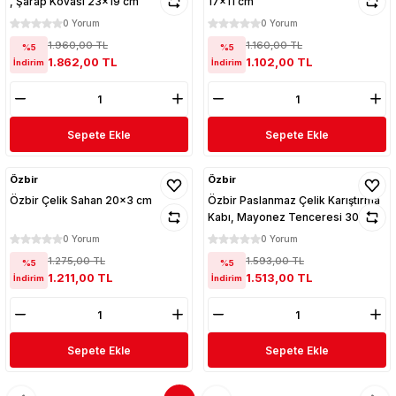
, Şarap Kovası 23x19 cm
17x11 cm
0 Yorum
0 Yorum
1.960,00 TL
1.160,00 TL
%5
%5
1.862,00 TL
1.102,00 TL
İndirim
İndirim
Sepete Ekle
Sepete Ekle
Özbir
Özbir
Özbir Çelik Sahan 20x3 cm
Özbir Paslanmaz Çelik Karıştırma
Kabı, Mayonez Tenceresi 30 cm
0 Yorum
0 Yorum
1.275,00 TL
1.593,00 TL
%5
%5
1.211,00 TL
1.513,00 TL
İndirim
İndirim
Sepete Ekle
Sepete Ekle