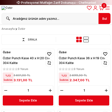
Profesyonel Mutfağın Zarif Dokunuşu – Chefmarket
0
Bul
Anasayfa
Özbir
SIRALA
Özbir
Özbir
Özbir Punch Kase 40 x H:20 Cm
Özbir Punch Kase 36 x H:19 Cm
304 Kalite
304 Kalite
0 Yorum
0 Yorum
3.601,00 TL
2.699,00 TL
%13
%13
3.131,00 TL
2.347,00 TL
İndirim
İndirim
Sepete Ekle
Sepete Ekle