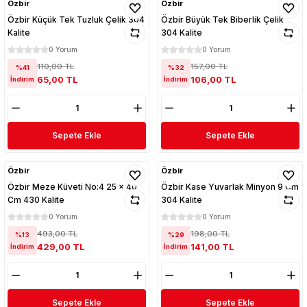
Özbir
Özbir
Özbir Küçük Tek Tuzluk Çelik 304
Özbir Büyük Tek Biberlik Çelik
Kalite
304 Kalite
0 Yorum
0 Yorum
110,00 TL
157,00 TL
%41
%32
65,00 TL
106,00 TL
İndirim
İndirim
Sepete Ekle
Sepete Ekle
Özbir
Özbir
Özbir Meze Küveti No:4 25 x 40
Özbir Kase Yuvarlak Minyon 9 Cm
Cm 430 Kalite
304 Kalite
0 Yorum
0 Yorum
493,00 TL
198,00 TL
%13
%29
429,00 TL
141,00 TL
İndirim
İndirim
Sepete Ekle
Sepete Ekle