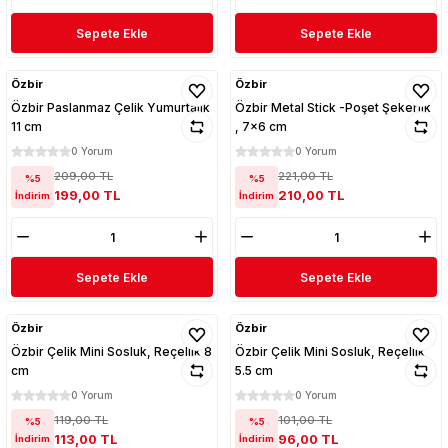
Sepete Ekle
Sepete Ekle
Özbir
Özbir
Özbir Paslanmaz Çelik Yumurtalık
Özbir Metal Stick -Poşet Şekerlik
11 cm
, 7x6 cm
0 Yorum
0 Yorum
209,00 TL
221,00 TL
%5
%5
199,00 TL
210,00 TL
İndirim
İndirim
Sepete Ekle
Sepete Ekle
Özbir
Özbir
Özbir Çelik Mini Sosluk, Reçellik 8
Özbir Çelik Mini Sosluk, Reçellik
cm
5.5 cm
0 Yorum
0 Yorum
119,00 TL
101,00 TL
%5
%5
113,00 TL
96,00 TL
İndirim
İndirim