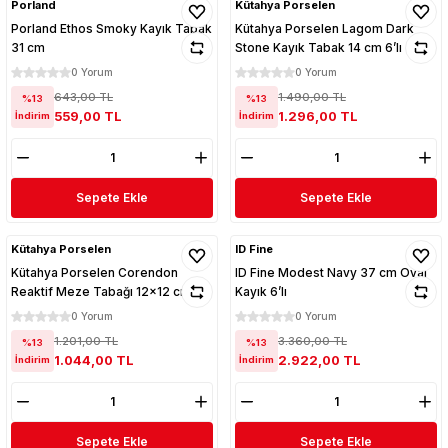
Porland
Kütahya Porselen
Porland Ethos Smoky Kayık Tabak
Kütahya Porselen Lagom Dark
31 cm
Stone Kayık Tabak 14 cm 6’lı
0 Yorum
0 Yorum
643,00 TL
1.490,00 TL
%13
%13
559,00 TL
1.296,00 TL
İndirim
İndirim
Sepete Ekle
Sepete Ekle
Kütahya Porselen
ID Fine
Kütahya Porselen Corendon
ID Fine Modest Navy 37 cm Oval
Reaktif Meze Tabağı 12x12 cm 6'lı
Kayık 6’lı
0 Yorum
0 Yorum
1.201,00 TL
3.360,00 TL
%13
%13
1.044,00 TL
2.922,00 TL
İndirim
İndirim
Sepete Ekle
Sepete Ekle