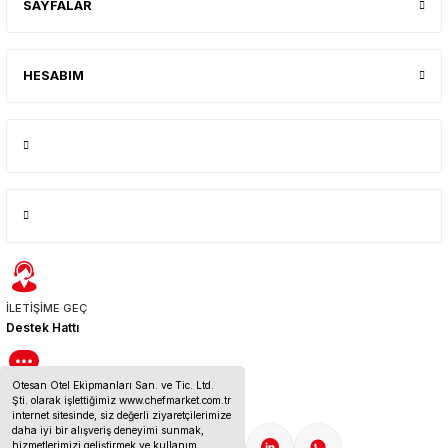
SAYFALAR
HESABIM
İLETİŞİME GEÇ
Destek Hattı
Otesan Otel Ekipmanları San. ve Tic. Ltd.
BİZE ULAŞIN
Şti. olarak işlettiğimiz www.chefmarket.com.tr
İletişim Bilgileri
internet sitesinde, siz değerli ziyaretçilerimize
daha iyi bir alışveriş deneyimi sunmak,
hizmetlerimizi geliştirmek ve kullanım