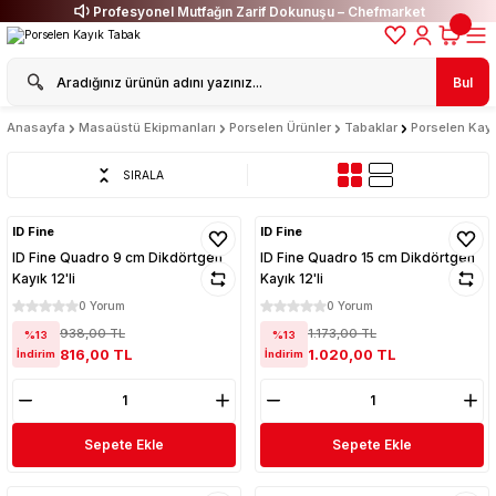
Profesyonel Mutfağın Zarif Dokunuşu – Chefmarket
Bul
Anasayfa
Masaüstü Ekipmanları
Porselen Ürünler
Tabaklar
Porselen Kay
SIRALA
ID Fine
ID Fine
ID Fine Quadro 9 cm Dikdörtgen
ID Fine Quadro 15 cm Dikdörtgen
Kayık 12'li
Kayık 12'li
0 Yorum
0 Yorum
938,00 TL
1.173,00 TL
%13
%13
816,00 TL
1.020,00 TL
İndirim
İndirim
Sepete Ekle
Sepete Ekle