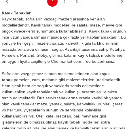
1
2
3
Kayık Tabaklar
Kayık tabak, sofraların vazgeçilmezleri arasında yer alan
modellerdendir. Kayık tabak modelleri ile salata, meze, meyve gibi
birçok yiyeceklerin sunumunda kullanabilirsiniz.
Kayık tabak
ürünün
ince uzun yapıda olması masada çok fazla yer kaplamamaktadır. Bu
yönüyle her çeşitli mezeler, salata, kahvaltılık gibi farklı ürünlerin
masada bir arada olmasını sağlar. Avantajlı tasarıma sahip Kütahya
Porselen, Porland, Globy, gibi markaların
kayık tabak
modellerine
en uygun fiyata çeşitleriyle Chefmarket.com.tr’de bulabilirsiniz.
Sofraların vazgeçilmez sunum malzemelerinden olan
kayık
tabak
porselen, cam, melamin gibi malzemelerden üretilmektedir.
Hem sıcak hem de soğuk yemeklerin servis edilmesinde
kullanılabilen kayık tabaklar şık ve kullanışlı tasarımları ile sıkça
tercih edilmektedir. Düz servis tabaklarına oranla kavisli bir yapıda
olan kayık tabaklar meze, yemek, salata, kahvaltılık ürünleri, çerez
vb her türlü yiyeceklerin sunum ve servisinde kolaylıkla
kullananabilirsiniz. Otel, kafe, restoran, bar, meyhane gibi
işletmelerin de olmazsa olmaz
kayık tabak modelleri
sofra
kategorimizin altında yer alan yemek ve kahvaltı takımlarının altında