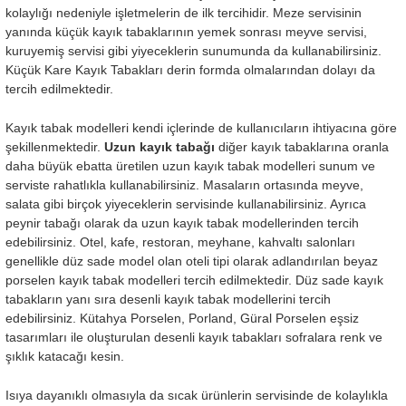
kolaylığı nedeniyle işletmelerin de ilk tercihidir. Meze servisinin
yanında küçük kayık tabaklarının yemek sonrası meyve servisi,
kuruyemiş servisi gibi yiyeceklerin sunumunda da kullanabilirsiniz.
Küçük Kare Kayık Tabakları derin formda olmalarından dolayı da
tercih edilmektedir.
Kayık tabak modelleri kendi içlerinde de kullanıcıların ihtiyacına göre
şekillenmektedir.
Uzun kayık tabağı
diğer kayık tabaklarına oranla
daha büyük ebatta üretilen uzun kayık tabak modelleri sunum ve
serviste rahatlıkla kullanabilirsiniz. Masaların ortasında meyve,
salata gibi birçok yiyeceklerin servisinde kullanabilirsiniz. Ayrıca
peynir tabağı olarak da uzun kayık tabak modellerinden tercih
edebilirsiniz. Otel, kafe, restoran, meyhane, kahvaltı salonları
genellikle düz sade model olan oteli tipi olarak adlandırılan beyaz
porselen kayık tabak modelleri tercih edilmektedir. Düz sade kayık
tabakların yanı sıra desenli kayık tabak modellerini tercih
edebilirsiniz. Kütahya Porselen, Porland, Güral Porselen eşsiz
tasarımları ile oluşturulan desenli kayık tabakları sofralara renk ve
şıklık katacağı kesin.
Isıya dayanıklı olmasıyla da sıcak ürünlerin servisinde de kolaylıkla