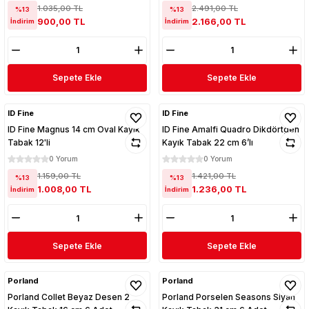
1.035,00 TL
2.491,00 TL
%13
%13
900,00 TL
2.166,00 TL
İndirim
İndirim
Sepete Ekle
Sepete Ekle
ID Fine
ID Fine
ID Fine Magnus 14 cm Oval Kayık
ID Fine Amalfi Quadro Dikdörtgen
Tabak 12'li
Kayık Tabak 22 cm 6’lı
0 Yorum
0 Yorum
1.159,00 TL
1.421,00 TL
%13
%13
1.008,00 TL
1.236,00 TL
İndirim
İndirim
Sepete Ekle
Sepete Ekle
Porland
Porland
Porland Collet Beyaz Desen 2
Porland Porselen Seasons Siyah