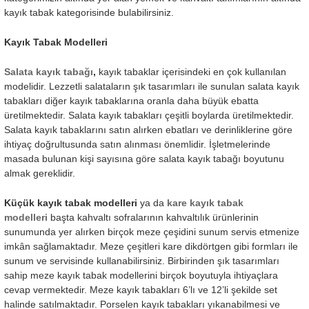
kayık tabak kategorisinde bulabilirsiniz.
Kayık Tabak Modelleri
Salata kayık tabağı
,
kayık tabaklar içerisindeki en çok kullanılan
modelidir. Lezzetli salataların şık tasarımları ile sunulan salata kayık
tabakları diğer kayık tabaklarına oranla daha büyük ebatta
üretilmektedir. Salata kayık tabakları çeşitli boylarda üretilmektedir.
Salata kayık tabaklarını satın alırken ebatları ve derinliklerine göre
ihtiyaç doğrultusunda satın alınması önemlidir. İşletmelerinde
masada bulunan kişi sayısına göre salata kayık tabağı boyutunu
almak gereklidir.
Küçük kayık tabak modelleri
ya da
kare kayık tabak
modelleri
başta kahvaltı sofralarının kahvaltılık ürünlerinin
sunumunda yer alırken birçok meze çeşidini sunum servis etmenize
imkân sağlamaktadır. Meze çeşitleri kare dikdörtgen gibi formları ile
sunum ve servisinde kullanabilirsiniz. Birbirinden şık tasarımları
sahip meze kayık tabak modellerini birçok boyutuyla ihtiyaçlara
cevap vermektedir. Meze kayık tabakları 6’lı ve 12’li şekilde set
halinde satılmaktadır. Porselen kayık tabakları yıkanabilmesi ve