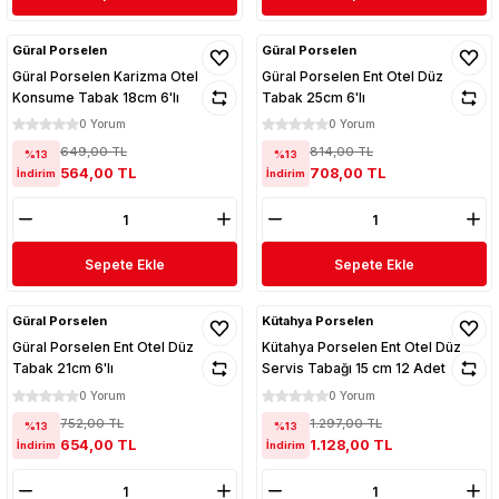
Güral Porselen
Güral Porselen
Güral Porselen Karizma Otel
Güral Porselen Ent Otel Düz
Konsume Tabak 18cm 6'lı
Tabak 25cm 6'lı
0 Yorum
0 Yorum
649,00 TL
814,00 TL
%13
%13
564,00 TL
708,00 TL
İndirim
İndirim
Sepete Ekle
Sepete Ekle
Güral Porselen
Kütahya Porselen
Güral Porselen Ent Otel Düz
Kütahya Porselen Ent Otel Düz
Tabak 21cm 6'lı
Servis Tabağı 15 cm 12 Adet
EO15DU
0 Yorum
0 Yorum
752,00 TL
1.297,00 TL
%13
%13
654,00 TL
1.128,00 TL
İndirim
İndirim