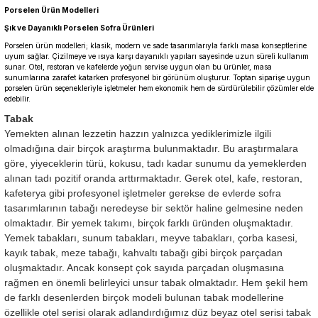
Porselen Ürün Modelleri
Şık ve Dayanıklı Porselen Sofra Ürünleri
Porselen ürün modelleri; klasik, modern ve sade tasarımlarıyla farklı masa konseptlerine
uyum sağlar. Çizilmeye ve ısıya karşı dayanıklı yapıları sayesinde uzun süreli kullanım
sunar. Otel, restoran ve kafelerde yoğun servise uygun olan bu ürünler, masa
sunumlarına zarafet katarken profesyonel bir görünüm oluşturur. Toptan siparişe uygun
porselen ürün seçenekleriyle işletmeler hem ekonomik hem de sürdürülebilir çözümler elde
edebilir.
Tabak
Yemekten alınan lezzetin hazzın yalnızca yediklerimizle ilgili
olmadığına dair birçok araştırma bulunmaktadır. Bu araştırmalara
göre, yiyeceklerin türü, kokusu, tadı kadar sunumu da yemeklerden
alınan tadı pozitif oranda arttırmaktadır. Gerek otel, kafe, restoran,
kafeterya gibi profesyonel işletmeler gerekse de evlerde sofra
tasarımlarının tabağı neredeyse bir sektör haline gelmesine neden
olmaktadır. Bir yemek takımı, birçok farklı üründen oluşmaktadır.
Yemek tabakları, sunum tabakları, meyve tabakları, çorba kasesi,
kayık tabak, meze tabağı, kahvaltı tabağı gibi birçok parçadan
oluşmaktadır. Ancak konsept çok sayıda parçadan oluşmasına
rağmen en önemli belirleyici unsur tabak olmaktadır. Hem şekil hem
de farklı desenlerden birçok modeli bulunan tabak modellerine
özellikle otel serisi olarak adlandırdığımız düz beyaz otel serisi tabak