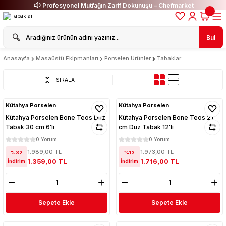
Profesyonel Mutfağın Zarif Dokunuşu – Chefmarket
Bul
Anasayfa
Masaüstü Ekipmanları
Porselen Ürünler
Tabaklar
SIRALA
Kütahya Porselen
Kütahya Porselen
Kütahya Porselen Bone Teos Düz
Kütahya Porselen Bone Teos 21
Tabak 30 cm 6'lı
cm Düz Tabak 12'li
0 Yorum
0 Yorum
1.989,00 TL
1.973,00 TL
%32
%13
1.359,00 TL
1.716,00 TL
İndirim
İndirim
Sepete Ekle
Sepete Ekle