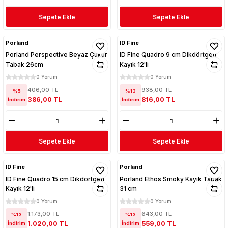
Sepete Ekle
Sepete Ekle
Porland
ID Fine
Porland Perspective Beyaz Çukur
ID Fine Quadro 9 cm Dikdörtgen
Tabak 26cm
Kayık 12'li
0 Yorum
0 Yorum
406,00 TL
938,00 TL
%5
%13
386,00 TL
816,00 TL
İndirim
İndirim
Sepete Ekle
Sepete Ekle
ID Fine
Porland
ID Fine Quadro 15 cm Dikdörtgen
Porland Ethos Smoky Kayık Tabak
Kayık 12'li
31 cm
0 Yorum
0 Yorum
1.173,00 TL
643,00 TL
%13
%13
1.020,00 TL
559,00 TL
İndirim
İndirim