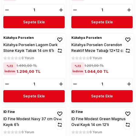
Sepete Ekle
Sepete Ekle
Kütahya Porselen
Kütahya Porselen
Kütahya Porselen Lagom Dark
Kütahya Porselen Corendon
Stone Kayık Tabak 14 cm 6’lı
Reaktif Meze Tabağı 12x12 cm 6'lı
0 Yorum
0 Yorum
1.490,00 TL
1.201,00 TL
%13
%13
1.296,00 TL
1.044,00 TL
İndirim
İndirim
Sepete Ekle
Sepete Ekle
ID Fine
ID Fine
ID Fine Modest Navy 37 cm Oval
ID Fine Modest Green Magnus
Kayık 6’lı
Oval Kayık 14 cm 12'li
0 Yorum
0 Yorum