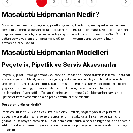
1
2
3
4
5
Masaüstü Ekipmanları Nedir?
Masaüstü ekipmanları; peçetelik, pipetlik, şekerlik, kürdanlık, menaj setleri ve benzeri
servis ürünlerini kapsayan sofra aksesuarlarıdır. Bu ürünler, masa üzerinde kullanılan
ekipmanların düzenli, hijyenik ve kolay erişilebilir şekilde sunulmasını sağlar. Özellikle
yoğun servis yapılan alanlarda masa düzeninin korunmasına ve servis hızının
artmasına katkı sağlar.
Masaüstü Ekipmanları Modelleri
Peçetelik, Pipetlik ve Servis Aksesuarları
Peçetelik, pipetlik ve diğer masaüstü servis aksesuarları; masa düzeninin temel unsurları
arasında yer alır. Metal, paslanmaz çelik, plastik ve benzeri dayanıklı malzemelerden
üretilen bu ürünler, uzun ömürlü kullanım sunar. Bar, restoran ve kafe gibi işletmelerde
yoğun kullanıma uygun yapılarıyla tercih edilirken, masa üzerinde fazla yer
kaplamadan düzen sağlar. Toptan siparişe uygun masaüstü ekipmanları sayesinde
işletmeler hem ekonomik hem de pratik çözümler elde edebilir.
Porselen Ürünler Nedir?
Porselen ürünler; yüksek sıcaklıkta pişirilerek üretilen, sağlam yapısı ve pürüzsüz
yüzeyiyle öne çıkan sofra ve servis ürünleridir. Tabak, kase, fincan ve benzeri ürün
gruplarını kapsayan porselen ürünler, hem estetik sunum hem de hijyen açısından tercih
edilir. Günlük kullanımın yanı sıra özel davetler ve profesyonel servis alanlarında sıkça
kullanılır.