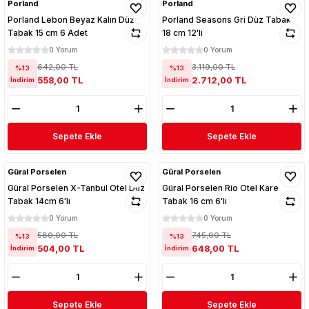
Porland
Porland
Porland Lebon Beyaz Kalın Düz
Porland Seasons Gri Düz Tabak
Tabak 15 cm 6 Adet
18 cm 12'li
0 Yorum
0 Yorum
642,00 TL
3.119,00 TL
%13
%13
558,00 TL
2.712,00 TL
İndirim
İndirim
Sepete Ekle
Sepete Ekle
Güral Porselen
Güral Porselen
Güral Porselen X-Tanbul Otel Düz
Güral Porselen Rio Otel Kare
Tabak 14cm 6'lı
Tabak 16 cm 6'lı
0 Yorum
0 Yorum
580,00 TL
745,00 TL
%13
%13
504,00 TL
648,00 TL
İndirim
İndirim
Sepete Ekle
Sepete Ekle