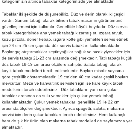
kategorimizin altında tabaklar kategorimizde yer almaktadır.
Tabaklar iki şekilde de düşünebiliriz. Düz ve derin olarak iki çeşidi
vardır. Sunum tabağı olarak bilinen tabak masanın görünümünü
güzelleştirmesi için kullanılır. Genellikle büyük boydadır. Düz servis
tabak kategorisinde ana yemek tabağı kızarmış et, ızgara tavuk,
kuzu pirzola, döner kebap, ızgara köfte gibi yemekleri servis etmek
için 24 cm-25 cm çapında düz servis tabakları kullanılmaktadır.
Başlangıç atıştırmalıklar zeytinyağlılar soğuk ve sıcak yiyecekler için
de servis tabağı 21-23 cm arasında değişmektedir. Tatlı tabağı küçük
düz tabak 18-19 cm arası ölçülere sahiptir. Salata tabağı olarak
kayık tabak modelleri tercih edilmektedir. Boyları misafir sayısına
göre çeşitlilik göstermektedir. 19 cm’den 40 cm kadar çeşitli boyları
mevcuttur. Meze ve kahvaltılık servisleri için ise kare kayık tabak
modellerini tercih edebilirsiniz. Düz tabakların yanı sıra çukur
tabaklar arasında da sulu yemekler için çukur yemek tabağı
kullanılmaktadır. Çukur yemek tabakları genellikle 19 ile 22 cm
arasında ölçüleri değişmektedir. Ayrıca spagetti, salata, makarna
servisi için derin çukur tabakları tercih edebilirsiniz. Hem kullanışlı
hem de şık bir ürün olan makarna tabak modelleri de sayfamızda yer
almaktadır.