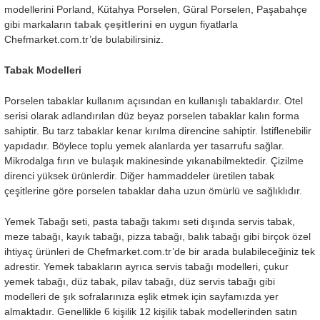
modellerini Porland, Kütahya Porselen, Güral Porselen, Paşabahçe
gibi markaların
tabak çeşitlerini
en uygun fiyatlarla
Chefmarket.com.tr’de bulabilirsiniz.
Tabak Modelleri
Porselen tabaklar kullanım açısından en kullanışlı tabaklardır. Otel
serisi olarak adlandırılan düz beyaz porselen tabaklar kalın forma
sahiptir. Bu tarz tabaklar kenar kırılma direncine sahiptir. İstiflenebilir
yapıdadır. Böylece toplu yemek alanlarda yer tasarrufu sağlar.
Mikrodalga fırın ve bulaşık makinesinde yıkanabilmektedir. Çizilme
direnci yüksek ürünlerdir. Diğer hammaddeler üretilen tabak
çeşitlerine göre porselen tabaklar daha uzun ömürlü ve sağlıklıdır.
Yemek Tabağı seti, pasta tabağı takımı seti dışında servis tabak,
meze tabağı, kayık tabağı, pizza tabağı, balık tabağı gibi birçok özel
ihtiyaç ürünleri de Chefmarket.com.tr’de bir arada bulabileceğiniz tek
adrestir. Yemek tabakların ayrıca servis tabağı modelleri, çukur
yemek tabağı, düz tabak, pilav tabağı, düz servis tabağı gibi
modelleri de şık sofralarınıza eşlik etmek için sayfamızda yer
almaktadır. Genellikle 6 kişilik 12 kişilik tabak modellerinden satın