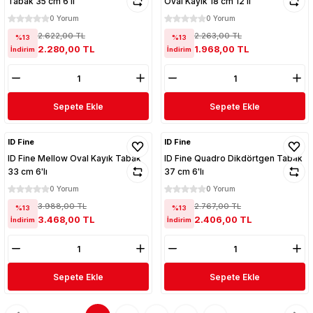
Tabak 35 cm 6'lı
Oval Kayık 18 cm 12'li
0 Yorum
0 Yorum
2.622,00 TL
2.263,00 TL
%13
%13
2.280,00 TL
1.968,00 TL
İndirim
İndirim
Sepete Ekle
Sepete Ekle
ID Fine
ID Fine
ID Fine Mellow Oval Kayık Tabak
ID Fine Quadro Dikdörtgen Tabak
33 cm 6'lı
37 cm 6'lı
0 Yorum
0 Yorum
3.988,00 TL
2.767,00 TL
%13
%13
3.468,00 TL
2.406,00 TL
İndirim
İndirim
Sepete Ekle
Sepete Ekle