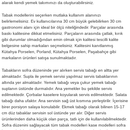
alarak kendi yemek takımınızı da oluşturabilirsiniz.
Tabak modellerini seçerken mutlaka kullanım alanınızı
belirlemelisiniz. Ev kullanıcılarına 30 cm büyük gelebilirken 30 cm
gastronomi alanı için ideal bir ölçü niteliğindedir. Parçalar arasında
baskı kalitesine dikkat etmelisiniz. Parçaların arasında çatlak, kırık
gibi durumlar olmadığından emin olmak için kalitesi tescilli kalite
belgesine sahip markaları seçmelisiniz. Kalitesini kanıtlanmış
Kütahya Porselen, Porland, Kütahya Porselen, Paşabahçe gibi
markaların ürünleri satışa sunulmaktadır.
Tabakların sofra düzeninde yer alırken servis tabağı en altta yer
almaktadır. Supla ile yemek servisi yapılmaz servis tabaklarının
altında yer almaktadır. Yemek tabağı veya çukur yemek tabağı
suplanın üstünde durmalıdır. Ana yemekler bu şekilde servis
edilmektedir. Çorbalar kaselere koyularak servis edilmektedir. Salata
tabağı daha ufaktır. Ana servisin sağ üst kısmına yerleştirilir. İçerisine
birer porsiyon salaya konulabilir. Ekmek tabağı olarak bilinen 15-17
cm düz tabaklar servisin sol üstünde yer alır. Diğer servis
ürünlerinden daha küçük olan parça, tatlı için de kullanılabilmektedir.
Sofra düzenini sağlayacak tüm tabak modelleri kase modelleri sofra