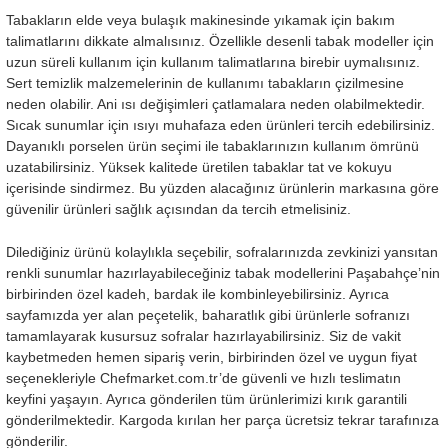
Tabakların elde veya bulaşık makinesinde yıkamak için bakım
talimatlarını dikkate almalısınız. Özellikle desenli tabak modeller için
uzun süreli kullanım için kullanım talimatlarına birebir uymalısınız.
Sert temizlik malzemelerinin de kullanımı tabakların çizilmesine
neden olabilir. Ani ısı değişimleri çatlamalara neden olabilmektedir.
Sıcak sunumlar için ısıyı muhafaza eden ürünleri tercih edebilirsiniz.
Dayanıklı porselen ürün seçimi ile tabaklarınızın kullanım ömrünü
uzatabilirsiniz. Yüksek kalitede üretilen tabaklar tat ve kokuyu
içerisinde sindirmez. Bu yüzden alacağınız ürünlerin markasına göre
güvenilir ürünleri sağlık açısından da tercih etmelisiniz.
Dilediğiniz ürünü kolaylıkla seçebilir, sofralarınızda zevkinizi yansıtan
renkli sunumlar hazırlayabileceğiniz tabak modellerini Paşabahçe’nin
birbirinden özel kadeh, bardak ile kombinleyebilirsiniz. Ayrıca
sayfamızda yer alan peçetelik, baharatlık gibi ürünlerle sofranızı
tamamlayarak kusursuz sofralar hazırlayabilirsiniz. Siz de vakit
kaybetmeden hemen sipariş verin, birbirinden özel ve uygun fiyat
seçenekleriyle Chefmarket.com.tr’de güvenli ve hızlı teslimatın
keyfini yaşayın. Ayrıca gönderilen tüm ürünlerimizi kırık garantili
gönderilmektedir. Kargoda kırılan her parça ücretsiz tekrar tarafınıza
gönderilir.